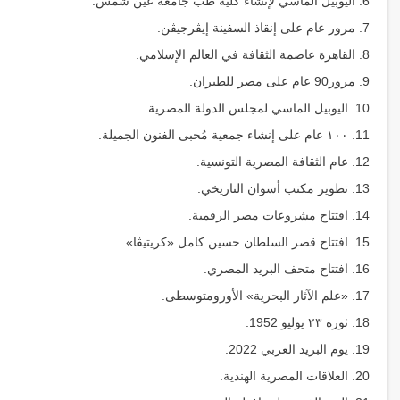
6. اليوبيل الماسي لإنشاء كلية طب جامعة عين شمس.
7. مرور عام على إنقاذ السفينة إيڨرجيڨن.
8. القاهرة عاصمة الثقافة في العالم الإسلامي.
9. مرور90 عام على مصر للطيران.
10. اليوبيل الماسي لمجلس الدولة المصرية.
11. ١٠٠ عام على إنشاء جمعية مُحبى الفنون الجميلة.
12. عام الثقافة المصرية التونسية.
13. تطوير مكتب أسوان التاريخي.
14. افتتاح مشروعات مصر الرقمية.
15. افتتاح قصر السلطان حسين كامل «كريتيڨا».
16. افتتاح متحف البريد المصري.
17. «علم الآثار البحرية» الأورومتوسطى.
18. ثورة ٢٣ يوليو 1952.
19. يوم البريد العربي 2022.
20. العلاقات المصرية الهندية.